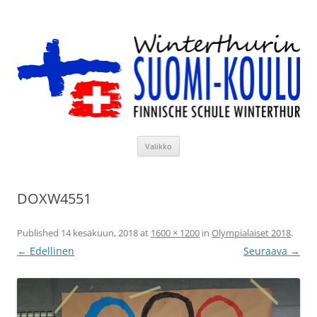
Siirry
sisältöön
Winterthurin Suomi-koulu
Valikko
DOXW4551
Published
14 kesäkuun, 2018
at
1600 × 1200
in
Olympialaiset 2018
.
← Edellinen
Seuraava →