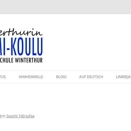
-koulu
TUS
VANHEMMILLE
BLOGI
AUF DEUTSCH
LINKKEJÄ
HMÄT JA OPETTAJAT
KAHVILA
ULUPÄIVÄT 2026–2027
KIRJASTO
PAHTUMAKALENTERI
VANHEMPAININFO
4
in
Suomi 100-juhla
.
RJESTYSSÄÄNNÖT
KULKUYHTEYDET JA PYSÄKÖINTI