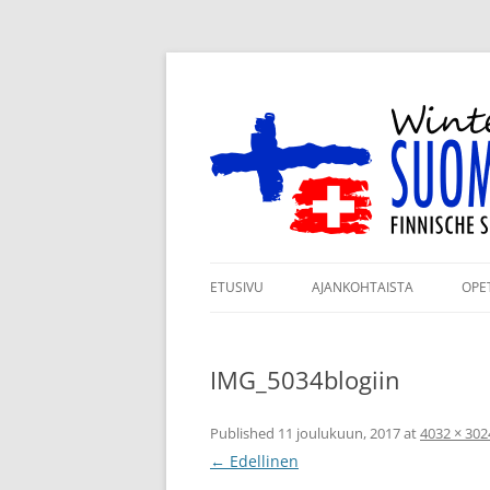
Siirry
sisältöön
Winterthurin Suomi
ETUSIVU
AJANKOHTAISTA
OPE
ILMOITTAUTUMINEN
RY
LUKUVUODELLE 2026–2027
IMG_5034blogiin
KO
KANNATUSJÄSENYYS
TA
Published
11 joulukuun, 2017
at
4032 × 302
TUKIJAMME
← Edellinen
JÄ