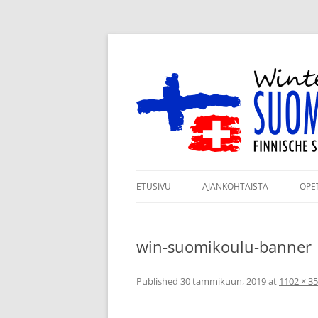
Siirry
sisältöön
Winterthurin Suomi
ETUSIVU
AJANKOHTAISTA
OPE
ILMOITTAUTUMINEN
RY
LUKUVUODELLE 2026–2027
win-suomikoulu-banner
KO
KANNATUSJÄSENYYS
TA
Published
30 tammikuun, 2019
at
1102 × 3
TUKIJAMME
JÄ