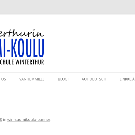
-koulu
TUS
VANHEMMILLE
BLOGI
AUF DEUTSCH
LINKKEJÄ
HMÄT JA OPETTAJAT
KAHVILA
ULUPÄIVÄT 2026–2027
KIRJASTO
PAHTUMAKALENTERI
VANHEMPAININFO
50
in
win-suomikoulu-banner
.
RJESTYSSÄÄNNÖT
KULKUYHTEYDET JA PYSÄKÖINTI