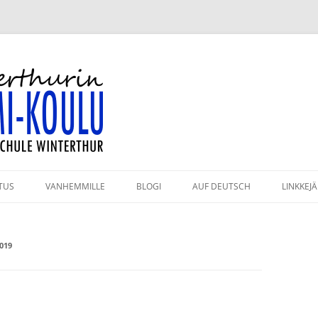
-koulu
TUS
VANHEMMILLE
BLOGI
AUF DEUTSCH
LINKKEJÄ
HMÄT JA OPETTAJAT
KAHVILA
019
ULUPÄIVÄT 2026–2027
KIRJASTO
PAHTUMAKALENTERI
VANHEMPAININFO
RJESTYSSÄÄNNÖT
KULKUYHTEYDET JA PYSÄKÖINTI