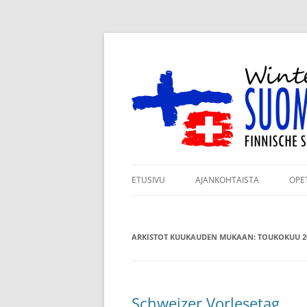
Siirry
sisältöön
Winterthurin Suomi
ETUSIVU
AJANKOHTAISTA
OPE
ILMOITTAUTUMINEN
RY
LUKUVUODELLE 2026–2027
ARKISTOT KUUKAUDEN MUKAAN:
TOUKOKUU 2
KO
KANNATUSJÄSENYYS
TA
TUKIJAMME
JÄ
Schweizer Vorlesetag