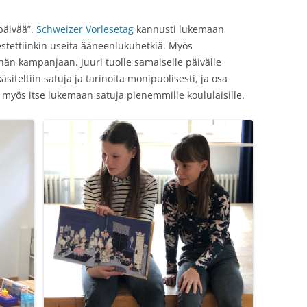
upäivää”.
Schweizer Vorlesetag
kannusti lukemaan
jestettiinkin useita ääneenlukuhetkiä. Myös
hän kampanjaan. Juuri tuolle samaiselle päivälle
iteltiin satuja ja tarinoita monipuolisesti, ja osa
 myös itse lukemaan satuja pienemmille koululaisille.