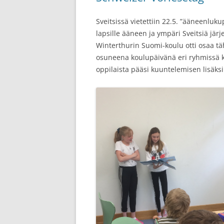
Sveitsissä vietettiin 22.5. ”ääneenluk
lapsille ääneen ja ympäri Sveitsiä jär
Winterthurin Suomi-koulu otti osaa tä
osuneena koulupäivänä eri ryhmissä käs
oppilaista pääsi kuuntelemisen lisäksi