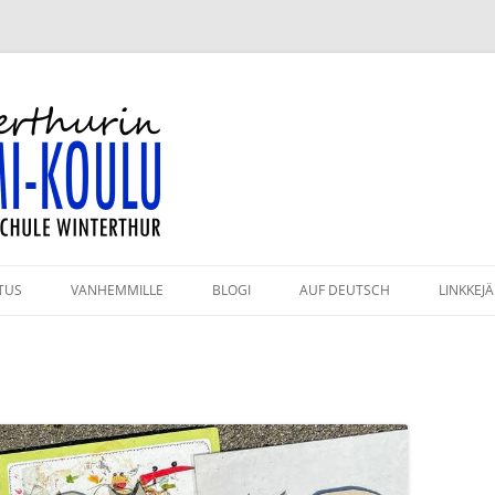
-koulu
TUS
VANHEMMILLE
BLOGI
AUF DEUTSCH
LINKKEJÄ
HMÄT JA OPETTAJAT
KAHVILA
ULUPÄIVÄT 2026–2027
KIRJASTO
PAHTUMAKALENTERI
VANHEMPAININFO
RJESTYSSÄÄNNÖT
KULKUYHTEYDET JA PYSÄKÖINTI