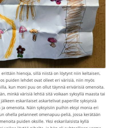
rittäin hienoja, sillä niistä on löytynt niin keltaisen,
os puiden lehdet ovat olleet eri värisiä, niin myös
lla, kun moni puu on ollut täynnä erivärisiä omenoita.
n, minkä värisiä lehtiä sitä voikaan syksyllä maasta tai
älkeen eskarilaiset askartelivat paperille syksyisiä
iä ja omenoita. Näin syksyisiin puihin eksyi monia eri
lun ohella pelanneet omenapuu-peliä, jossa kerätään
omenoita puiden oksille. Yksi eskarilaisista kyllä