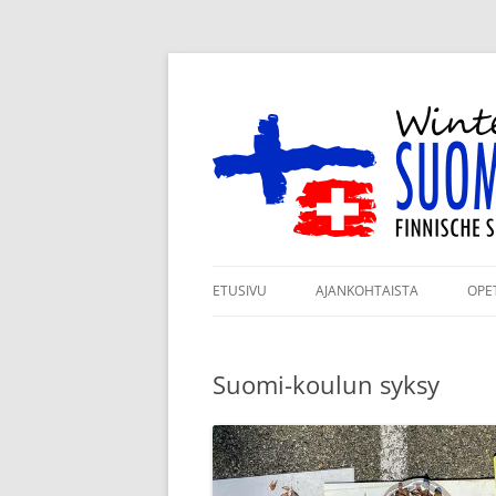
Siirry
sisältöön
Winterthurin Suomi
ETUSIVU
AJANKOHTAISTA
OPE
ILMOITTAUTUMINEN
RY
LUKUVUODELLE 2026–2027
Suomi-koulun syksy
KO
KANNATUSJÄSENYYS
TA
TUKIJAMME
JÄ