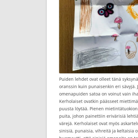
Puiden lehdet ovat olleet tänä syksynä e
oranssin kuin punaisenkin eri sävyjä. J
omenapuiden satoa on voinut vain ihai
Kerholaiset ovatkin päässeet miettimää
puusta löytää. Pienen mietintätuokion j
puita, johon painettiin erivärisiä leht
värejä. Kerholaiset ovat myös askarte
sinisiä, punaisia, vihreitä ja keltaisia 