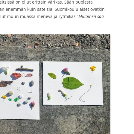
itsissä on ollut erittäin värikäs. Sään puolesta
van enemmän kuin sateisia. Suomikoululaiset ovatkin
tullut muun muassa menevä ja rytmikäs ”
Millainen sää