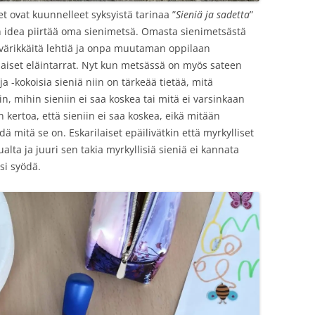
et ovat kuunnelleet syksyistä tarinaa ”
Sieniä ja sadetta
”
n idea piirtää oma sienimetsä. Omasta sienimetsästä
ä, värikkäitä lehtiä ja onpa muutaman oppilaan
laiset eläintarrat. Nyt kun metsässä on myös sateen
ja -kokoisia sieniä niin on tärkeää tietää, mitä
in, mihin sieniin ei saa koskea tai mitä ei varsinkaan
n kertoa, että sieniin ei saa koskea, eikä mitään
dä mitä se on. Eskarilaiset epäilivätkin että myrkylliset
lta ja juuri sen takia myrkyllisiä sieniä ei kannata
si syödä.