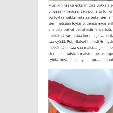
Musiikin lisäksi eskarin tokaluokkalais
omassa ryhmässä. Sen pohjalta tuliki
voi löytää vaikka mitä aarteita, sieni
sienimetsään löytänyt tiensä myös eri
ansiosta putkahdellut esiin erivärisiä, 
metsässä kannattaa keräillä ja varsink
saa syödä. Eskarilaiset tiesivätkin hyvi
metsässä olevaa saa maistaa, jollei tie
sienet saattaisivat maistua pesusaippua
syödä, koska kuka nyt saippuaa haluai