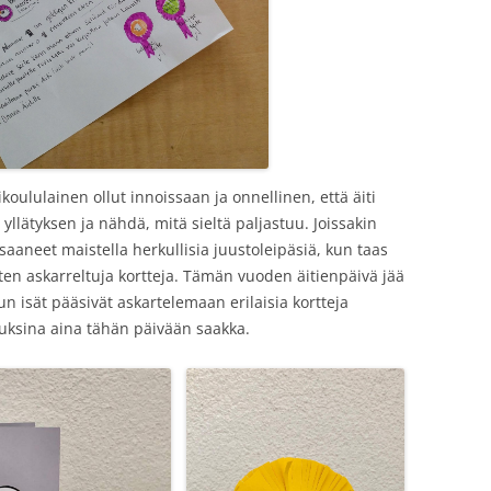
lulainen ollut innoissaan ja onnellinen, että äiti
yllätyksen ja nähdä, mitä sieltä paljastuu. Joissakin
saaneet maistella herkullisia juustoleipäsiä, kun taas
sten askarreltuja kortteja. Tämän vuoden äitienpäivä jää
 isät pääsivät askartelemaan erilaisia kortteja
suuksina aina tähän päivään saakka.