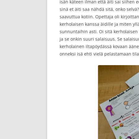
isän käteen ilman että äiti sai siihen
sinä et äiti saa nähdä sitä, onko selv
saavuttua kotiin. Opettaja oli kirjoitta
kerholaisen kanssa äidille ja miten yl
sunnuntaihin asti. Oi sitä kerholaisen 
ja se onkin suuri salaisuus. Se salaisu
kerholainen iltapöydässä kovaan ääne
onneksi isä ehti vielä pelastamaan til