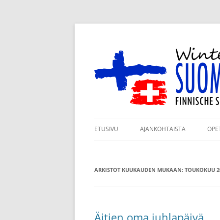
Siirry
sisältöön
Winterthurin Suomi
ETUSIVU
AJANKOHTAISTA
OPE
ILMOITTAUTUMINEN
RY
LUKUVUODELLE 2026–2027
ARKISTOT KUUKAUDEN MUKAAN:
TOUKOKUU 2
KO
KANNATUSJÄSENYYS
TA
TUKIJAMME
JÄ
Äitien oma juhlapäivä