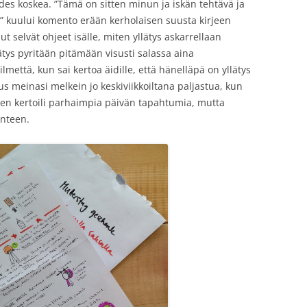
 edes koskea. ”Tämä on sitten minun ja iskän tehtävä ja
ä?” kuului komento erään kerholaisen suusta kirjeen
nut selvät ohjeet isälle, miten yllätys askarrellaan
lätys pyritään pitämään visusti salassa aina
ilmettä, kun sai kertoa äidille, että hänelläpä on yllätys
us meinasi melkein jo keskiviikkoiltana paljastua, kun
en kertoili parhaimpia päivän tapahtumia, mutta
anteen.