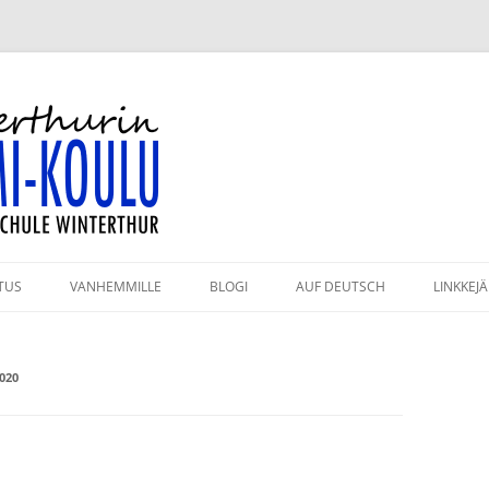
-koulu
TUS
VANHEMMILLE
BLOGI
AUF DEUTSCH
LINKKEJÄ
HMÄT JA OPETTAJAT
KAHVILA
020
ULUPÄIVÄT 2026–2027
KIRJASTO
PAHTUMAKALENTERI
VANHEMPAININFO
RJESTYSSÄÄNNÖT
KULKUYHTEYDET JA PYSÄKÖINTI