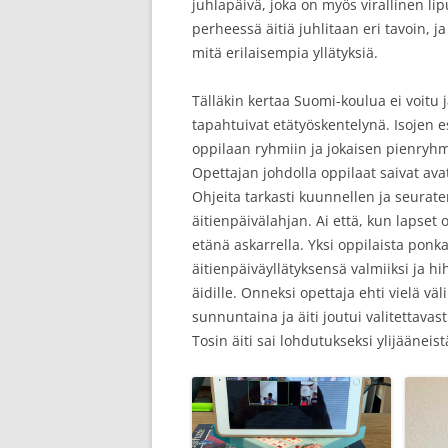
juhlapäivä, joka on myös virallinen 
perheessä äitiä juhlitaan eri tavoin, ja
mitä erilaisempia yllätyksiä.
Tälläkin kertaa Suomi-koulua ei voitu
tapahtuivat etätyöskentelynä. Isojen 
oppilaan ryhmiin ja jokaisen pienryhm
Opettajan johdolla oppilaat saivat ava
Ohjeita tarkasti kuunnellen ja seurat
äitienpäivälahjan. Ai että, kun lapset o
etänä askarrella. Yksi oppilaista ponk
äitienpäiväyllätyksensä valmiiksi ja h
äidille. Onneksi opettaja ehti vielä vä
sunnuntaina ja äiti joutui valitettava
Tosin äiti sai lohdutukseksi ylijääneis