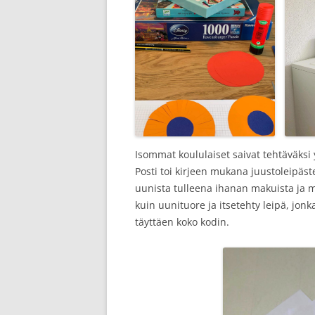
Isommat koululaiset saivat tehtäväksi y
Posti toi kirjeen mukana juustoleipäst
uunista tulleena ihanan makuista ja 
kuin uunituore ja itsetehty leipä, jon
täyttäen koko kodin.