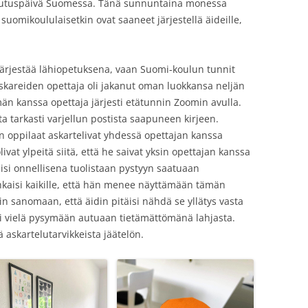
liputuspäivä Suomessa. Tänä sunnuntaina monessa
 suomikoululaisetkin ovat saaneet järjestellä äideille,
 järjestää lähiopetuksena, vaan Suomi-koulun tunnit
eskareiden opettaja oli jakanut oman luokkansa neljän
än kanssa opettaja järjesti etätunnin Zoomin avulla.
ta tarkasti varjellun postista saapuneen kirjeen.
en oppilaat askartelivat yhdessä opettajan kanssa
livat ylpeitä siitä, että he saivat yksin opettajan kanssa
aisi onnellisena tuolistaan pystyyn saatuaan
ihkaisi kaikille, että hän menee näyttämään tämän
liin sanomaan, että äidin pitäisi nähdä se yllätys vasta
sti vielä pysymään autuaan tietämättömänä lahjasta.
tä askartelutarvikkeista jäätelön.