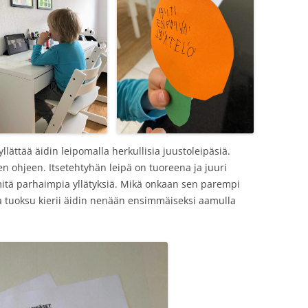
llättää äidin leipomalla herkullisia juustoleipäsiä.
en ohjeen. Itsetehtyhän leipä on tuoreena ja juuri
mitä parhaimpia yllätyksiä. Mikä onkaan sen parempi
ka tuoksu kierii äidin nenään ensimmäiseksi aamulla