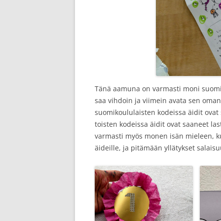
Tänä aamuna on varmasti moni suomikou
saa vihdoin ja viimein avata sen oman 
suomikoululaisten kodeissa äidit ovat 
toisten kodeissa äidit ovat saaneet la
varmasti myös monen isän mieleen, kun
äideille, ja pitämään yllätykset salai