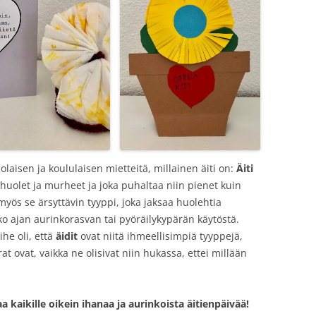
olaisen ja koululaisen mietteitä, millainen äiti on:
Äiti
a huolet ja murheet ja joka puhaltaa niin pienet kuin
yös se ärsyttävin tyyppi, joka jaksaa huolehtia
ko ajan aurinkorasvan tai pyöräilykypärän käytöstä.
he oli, että
äidit
ovat niitä ihmeellisimpiä tyyppejä,
at ovat, vaikka ne olisivat niin hukassa, ettei millään
 kaikille oikein ihanaa ja aurinkoista äitienpäivää!