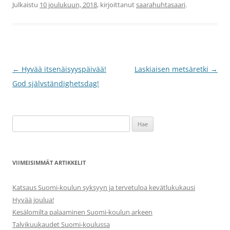
Julkaistu
10 joulukuun, 2018
, kirjoittanut
saarahuhtasaari
.
Artikkelien
←
Hyvää itsenäisyyspäivää!
Laskiaisen metsäretki
→
selaus
God självständighetsdag!
Haku:
VIIMEISIMMÄT ARTIKKELIT
Katsaus Suomi-koulun syksyyn ja tervetuloa kevätlukukausi
Hyvää joulua!
Kesälomilta palaaminen Suomi-koulun arkeen
Talvikuukaudet Suomi-koulussa