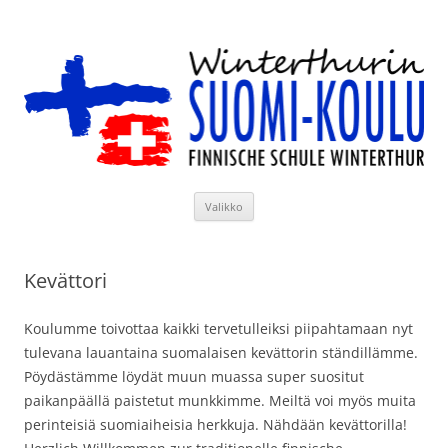
Siirry
sisältöön
Winterthurin Suomi-koulu
Valikko
Kevättori
Koulumme toivottaa kaikki tervetulleiksi piipahtamaan nyt
tulevana lauantaina suomalaisen kevättorin ständillämme.
Pöydästämme löydät muun muassa super suositut
paikanpäällä paistetut munkkimme. Meiltä voi myös muita
perinteisiä suomiaiheisia herkkuja. Nähdään kevättorilla!