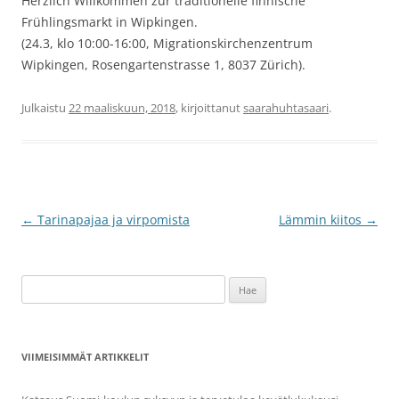
Herzlich Willkommen zur traditionelle finnische
Frühlingsmarkt in Wipkingen.
(24.3, klo 10:00-16:00, Migrationskirchenzentrum
Wipkingen, Rosengartenstrasse 1, 8037 Zürich).
Julkaistu
22 maaliskuun, 2018
, kirjoittanut
saarahuhtasaari
.
Artikkelien
←
Tarinapajaa ja virpomista
Lämmin kiitos
→
selaus
Haku:
VIIMEISIMMÄT ARTIKKELIT