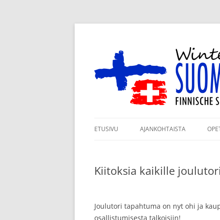
Siirry
sisältöön
Winterthurin Suomi
ETUSIVU
AJANKOHTAISTA
OPE
ILMOITTAUTUMINEN
RY
LUKUVUODELLE 2026–2027
Kiitoksia kaikille joulutori
KO
KANNATUSJÄSENYYS
TA
TUKIJAMME
Joulutori tapahtuma on nyt ohi ja kaupp
JÄ
osallistumisesta talkoisiin!