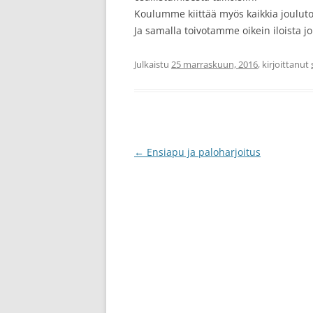
Koulumme kiittää myös kaikkia joulut
Ja samalla toivotamme oikein iloista jo
Julkaistu
25 marraskuun, 2016
, kirjoittanut
Artikkelien
←
Ensiapu ja paloharjoitus
selaus