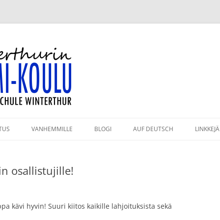
-koulu
TUS
VANHEMMILLE
BLOGI
AUF DEUTSCH
LINKKEJÄ
HMÄT JA OPETTAJAT
KAHVILA
n osallistujille!
ULUPÄIVÄT 2026–2027
KIRJASTO
PAHTUMAKALENTERI
VANHEMPAININFO
a kävi hyvin! Suuri kiitos kaikille lahjoituksista sekä
RJESTYSSÄÄNNÖT
KULKUYHTEYDET JA PYSÄKÖINTI