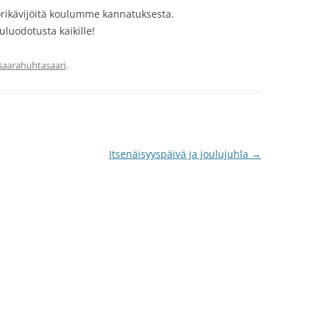
orikävijöitä koulumme kannatuksesta.
uluodotusta kaikille!
saarahuhtasaari
.
Itsenäisyyspäivä ja joulujuhla
→