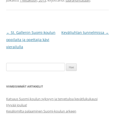
Julkaistu
1 kesäkuun, 2015
, kirjoittanut
saarahuhtasaari
.
Artikkelien
←
St. Gallenin Suomi-koulun
Kevätjuhlan tunnelmissa
→
selaus
oppilaita ja opettajia kävi
vierailulla
Haku:
VIIMEISIMMÄT ARTIKKELIT
Katsaus Suomi-koulun syksyyn ja tervetuloa kevätlukukausi
Hyvää joulua!
Kesälomilta palaaminen Suomi-koulun arkeen