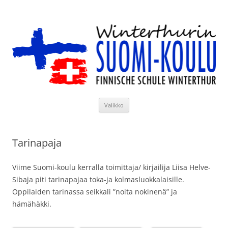
Siirry
sisältöön
Winterthurin Suomi-koulu
Valikko
Tarinapaja
Viime Suomi-koulu kerralla toimittaja/ kirjailija Liisa Helve-
Sibaja piti tarinapajaa toka-ja kolmasluokkalaisille.
Oppilaiden tarinassa seikkali ”noita nokinenä” ja
hämähäkki.