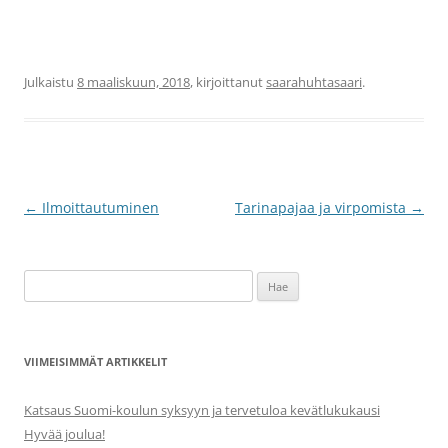
Julkaistu
8 maaliskuun, 2018
, kirjoittanut
saarahuhtasaari
.
Artikkelien
←
Ilmoittautuminen
Tarinapajaa ja virpomista
→
selaus
Haku:
VIIMEISIMMÄT ARTIKKELIT
Katsaus Suomi-koulun syksyyn ja tervetuloa kevätlukukausi
Hyvää joulua!