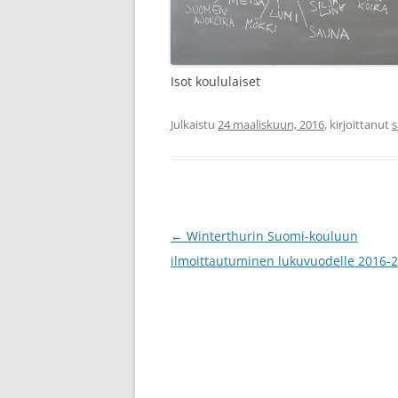
Isot koululaiset
Julkaistu
24 maaliskuun, 2016
, kirjoittanut
s
Artikkelien
←
Winterthurin Suomi-kouluun
selaus
ilmoittautuminen lukuvuodelle 2016-