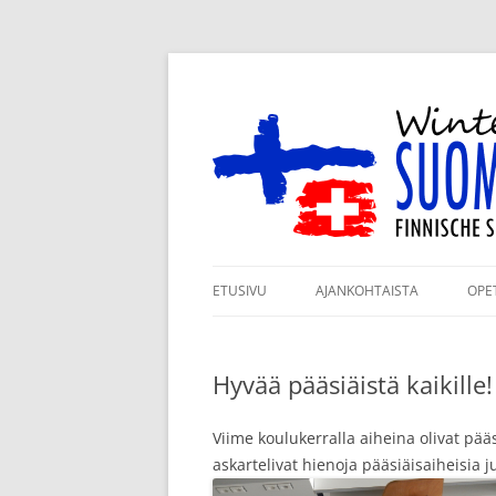
Siirry
sisältöön
Winterthurin Suomi
ETUSIVU
AJANKOHTAISTA
OPE
ILMOITTAUTUMINEN
RY
LUKUVUODELLE 2026–2027
Hyvää pääsiäistä kaikille
KO
KANNATUSJÄSENYYS
TA
Viime koulukerralla aiheina olivat pää
TUKIJAMME
askartelivat hienoja pääsiäisaiheisia ju
JÄ