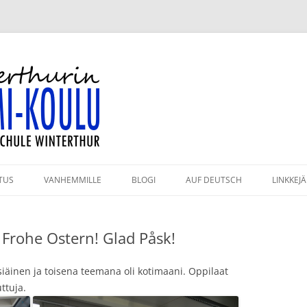
-koulu
TUS
VANHEMMILLE
BLOGI
AUF DEUTSCH
LINKKEJÄ
HMÄT JA OPETTAJAT
KAHVILA
! Frohe Ostern! Glad Påsk!
ULUPÄIVÄT 2026–2027
KIRJASTO
PAHTUMAKALENTERI
VANHEMPAININFO
siäinen ja toisena teemana oli kotimaani. Oppilaat
ttuja.
RJESTYSSÄÄNNÖT
KULKUYHTEYDET JA PYSÄKÖINTI