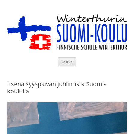
Siirry
sisältöön
Winterthurin Suomi-koulu
Valikko
Itsenäisyyspäivän juhlimista Suomi-
koululla