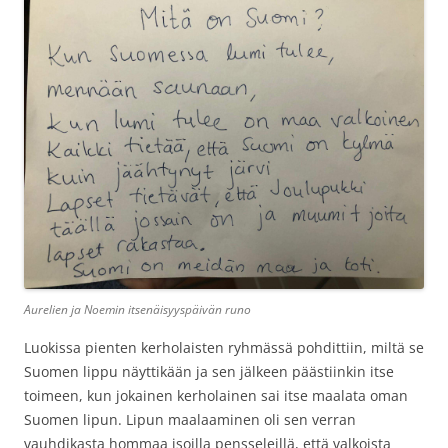
Aurelien ja Noemin itsenäisyyspäivän runo
Luokissa pienten kerholaisten ryhmässä pohdittiin, miltä se
Suomen lippu näyttikään ja sen jälkeen päästiinkin itse
toimeen, kun jokainen kerholainen sai itse maalata oman
Suomen lipun. Lipun maalaaminen oli sen verran
vauhdikasta hommaa isoilla pensseleillä, että valkoista