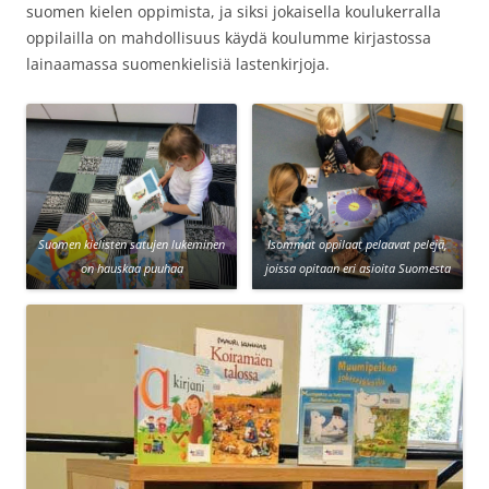
suomen kielen oppimista, ja siksi jokaisella koulukerralla
oppilailla on mahdollisuus käydä koulumme kirjastossa
lainaamassa suomenkielisiä lastenkirjoja.
Suomen kielisten satujen lukeminen
Isommat oppilaat pelaavat pelejä,
on hauskaa puuhaa
joissa opitaan eri asioita Suomesta