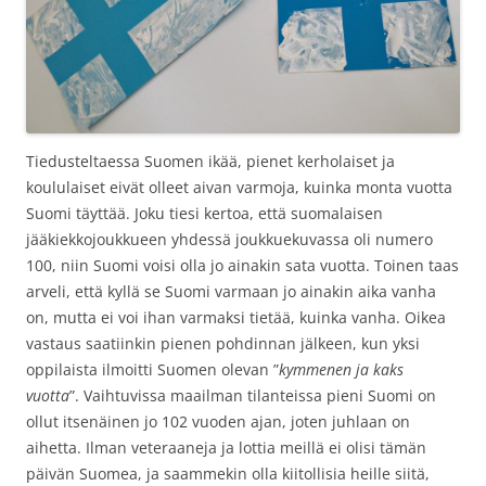
Tiedusteltaessa Suomen ikää, pienet kerholaiset ja
koululaiset eivät olleet aivan varmoja, kuinka monta vuotta
Suomi täyttää. Joku tiesi kertoa, että suomalaisen
jääkiekkojoukkueen yhdessä joukkuekuvassa oli numero
100, niin Suomi voisi olla jo ainakin sata vuotta. Toinen taas
arveli, että kyllä se Suomi varmaan jo ainakin aika vanha
on, mutta ei voi ihan varmaksi tietää, kuinka vanha. Oikea
vastaus saatiinkin pienen pohdinnan jälkeen, kun yksi
oppilaista ilmoitti Suomen olevan ”
kymmenen ja kaks
vuotta
”. Vaihtuvissa maailman tilanteissa pieni Suomi on
ollut itsenäinen jo 102 vuoden ajan, joten juhlaan on
aihetta. Ilman veteraaneja ja lottia meillä ei olisi tämän
päivän Suomea, ja saammekin olla kiitollisia heille siitä,