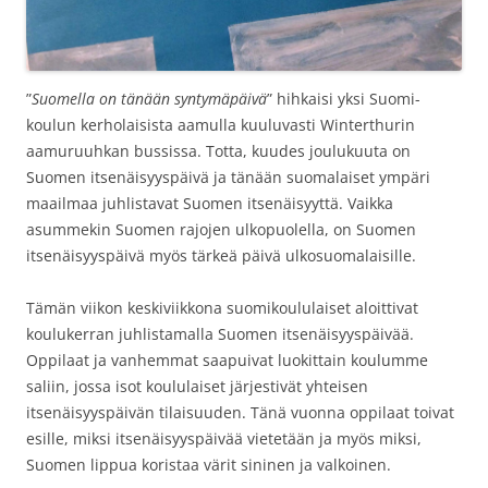
”
Suomella on tänään syntymäpäivä
” hihkaisi yksi Suomi-
koulun kerholaisista aamulla kuuluvasti Winterthurin
aamuruuhkan bussissa. Totta, kuudes joulukuuta on
Suomen itsenäisyyspäivä ja tänään suomalaiset ympäri
maailmaa juhlistavat Suomen itsenäisyyttä. Vaikka
asummekin Suomen rajojen ulkopuolella, on Suomen
itsenäisyyspäivä myös tärkeä päivä ulkosuomalaisille.
Tämän viikon keskiviikkona suomikoululaiset aloittivat
koulukerran juhlistamalla Suomen itsenäisyyspäivää.
Oppilaat ja vanhemmat saapuivat luokittain koulumme
saliin, jossa isot koululaiset järjestivät yhteisen
itsenäisyyspäivän tilaisuuden. Tänä vuonna oppilaat toivat
esille, miksi itsenäisyyspäivää vietetään ja myös miksi,
Suomen lippua koristaa värit sininen ja valkoinen.