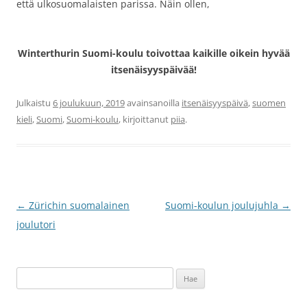
että ulkosuomalaisten parissa. Näin ollen,
Winterthurin Suomi-koulu toivottaa kaikille oikein hyvää
itsenäisyyspäivää!
Julkaistu
6 joulukuun, 2019
avainsanoilla
itsenäisyyspäivä
,
suomen
kieli
,
Suomi
,
Suomi-koulu
, kirjoittanut
piia
.
Artikkelien
←
Zürichin suomalainen
Suomi-koulun joulujuhla
→
selaus
joulutori
Haku: