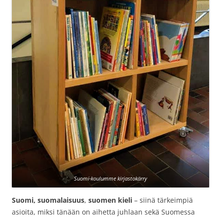
Suomi-koulumme kirjastokärry
Suomi,
suomalaisuus
,
suomen
kieli
– siinä tärkeimpiä
asioita, miksi tänään on aihetta juhlaan sekä Suomessa