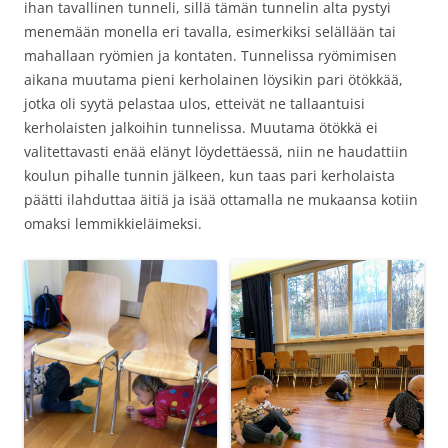
ihan tavallinen tunneli, sillä tämän tunnelin alta pystyi
menemään monella eri tavalla, esimerkiksi selällään tai
mahallaan ryömien ja kontaten. Tunnelissa ryömimisen
aikana muutama pieni kerholainen löysikin pari ötökkää,
jotka oli syytä pelastaa ulos, etteivät ne tallaantuisi
kerholaisten jalkoihin tunnelissa. Muutama ötökkä ei
valitettavasti enää elänyt löydettäessä, niin ne haudattiin
koulun pihalle tunnin jälkeen, kun taas pari kerholaista
päätti ilahduttaa äitiä ja isää ottamalla ne mukaansa kotiin
omaksi lemmikkieläimeksi.