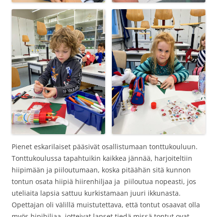
Pienet eskarilaiset pääsivät osallistumaan tonttukouluun.
Tonttukoulussa tapahtuikin kaikkea jännää, harjoiteltiin
hiipimään ja piiloutumaan, koska pitäähän sitä kunnon
tontun osata hiipiä hiirenhiljaa ja piiloutua nopeasti, jos
uteliaita lapsia sattuu kurkistamaan juuri ikkunasta.
Opettajan oli välillä muistutettava, että tontut osaavat olla
myös hipihiljaa, jotteivat lapset tiedä missä tontut ovat