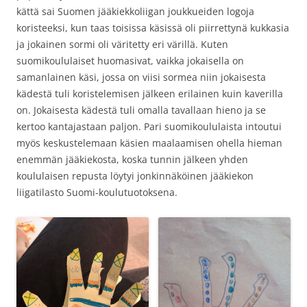
kättä sai Suomen jääkiekkoliigan joukkueiden logoja
koristeeksi, kun taas toisissa käsissä oli piirrettynä kukkasia
ja jokainen sormi oli väritetty eri värillä. Kuten
suomikoululaiset huomasivat, vaikka jokaisella on
samanlainen käsi, jossa on viisi sormea niin jokaisesta
kädestä tuli koristelemisen jälkeen erilainen kuin kaverilla
on. Jokaisesta kädestä tuli omalla tavallaan hieno ja se
kertoo kantajastaan paljon. Pari suomikoululaista intoutui
myös keskustelemaan käsien maalaamisen ohella hieman
enemmän jääkiekosta, koska tunnin jälkeen yhden
koululaisen repusta löytyi jonkinnäköinen jääkiekon
liigatilasto Suomi-koulutuotoksena.