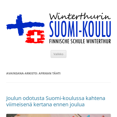
Siirry
sisältöön
Winterthurin Suomi-koulu
Valikko
AVAINSANA-ARKISTO:
AFRIKAN TÄHTI
Joulun odotusta Suomi-koulussa kahtena
viimeisenä kertana ennen joulua