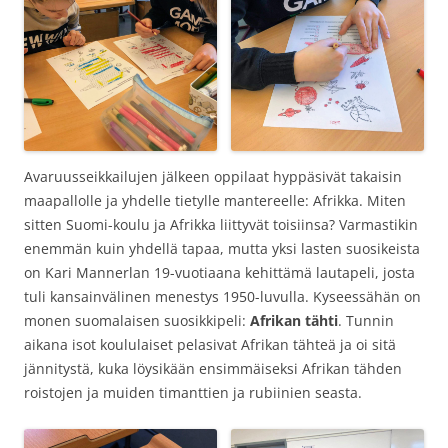
Avaruusseikkailujen jälkeen oppilaat hyppäsivät takaisin
maapallolle ja yhdelle tietylle mantereelle: Afrikka. Miten
sitten Suomi-koulu ja Afrikka liittyvät toisiinsa? Varmastikin
enemmän kuin yhdellä tapaa, mutta yksi lasten suosikeista
on Kari Mannerlan 19-vuotiaana kehittämä lautapeli, josta
tuli kansainvälinen menestys 1950-luvulla. Kyseessähän on
monen suomalaisen suosikkipeli:
Afrikan tähti
. Tunnin
aikana isot koululaiset pelasivat Afrikan tähteä ja oi sitä
jännitystä, kuka löysikään ensimmäiseksi Afrikan tähden
roistojen ja muiden timanttien ja rubiinien seasta.