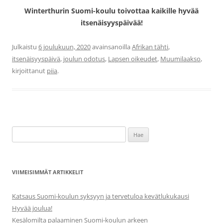
Winterthurin Suomi-koulu toivottaa kaikille hyvää
itsenäisyyspäivää!
Julkaistu
6 joulukuun, 2020
avainsanoilla
Afrikan tähti
,
itsenäisyyspäivä
,
joulun odotus
,
Lapsen oikeudet
,
Muumilaakso
,
kirjoittanut
piia
.
Haku:
VIIMEISIMMÄT ARTIKKELIT
Katsaus Suomi-koulun syksyyn ja tervetuloa kevätlukukausi
Hyvää joulua!
Kesälomilta palaaminen Suomi-koulun arkeen