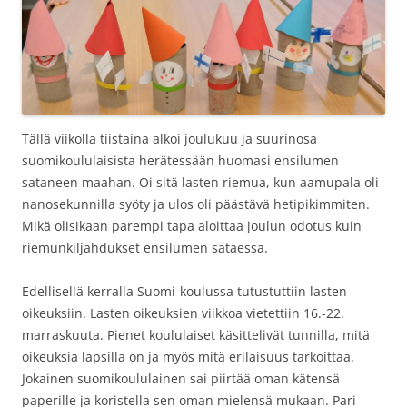
Tällä viikolla tiistaina alkoi joulukuu ja suurinosa
suomikoululaisista herätessään huomasi ensilumen
sataneen maahan. Oi sitä lasten riemua, kun aamupala oli
nanosekunnilla syöty ja ulos oli päästävä hetipikimmiten.
Mikä olisikaan parempi tapa aloittaa joulun odotus kuin
riemunkiljahdukset ensilumen sataessa.
Edellisellä kerralla Suomi-koulussa tutustuttiin lasten
oikeuksiin. Lasten oikeuksien viikkoa vietettiin 16.-22.
marraskuuta. Pienet koululaiset käsittelivät tunnilla, mitä
oikeuksia lapsilla on ja myös mitä erilaisuus tarkoittaa.
Jokainen suomikoululainen sai piirtää oman kätensä
paperille ja koristella sen oman mielensä mukaan. Pari