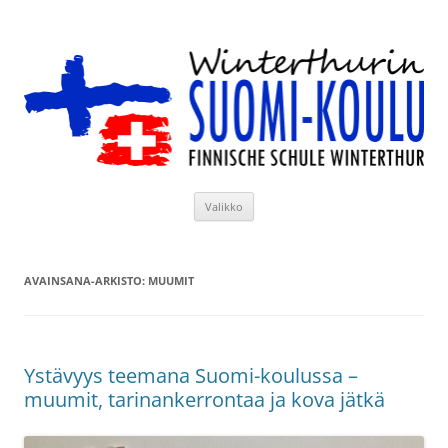
Siirry
sisältöön
Winterthurin Suomi-koulu
Valikko
AVAINSANA-ARKISTO:
MUUMIT
Ystävyys teemana Suomi-koulussa –
muumit, tarinankerrontaa ja kova jätkä