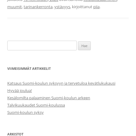
muumit
,
tarinankerronta
,
ystävyys
, kirjoittanut
piia
.
Haku:
VIIMEISIMMÄT ARTIKKELIT
Katsaus Suomi-koulun syksyyn ja tervetuloa kevätlukukausi
Hyvää joulua!
Kesälomilta palaaminen Suomi-koulun arkeen
Talvikuukaudet Suomi-koulussa
Suomi-koulun syksy
ARKISTOT