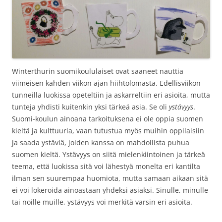
Winterthurin suomikoululaiset ovat saaneet nauttia
viimeisen kahden viikon ajan hiihtolomasta. Edellisviikon
tunneilla luokissa opeteltiin ja askarreltiin eri asioita, mutta
tunteja yhdisti kuitenkin yksi tärkeä asia. Se oli
ystävyys
.
Suomi-koulun ainoana tarkoituksena ei ole oppia suomen
kieltä ja kulttuuria, vaan tutustua myös muihin oppilaisiin
ja saada ystäviä, joiden kanssa on mahdollista puhua
suomen kieltä. Ystävyys on siitä mielenkiintoinen ja tärkeä
teema, että luokissa sitä voi lähestyä monelta eri kantilta
ilman sen suurempaa huomiota, mutta samaan aikaan sitä
ei voi lokeroida ainoastaan yhdeksi asiaksi. Sinulle, minulle
tai noille muille, ystävyys voi merkitä varsin eri asioita.