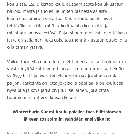
kouluissa. Laulu kertoo koulukiusaamisesta koulukiusatun
näkökulmasta ja tuo esille, miten pienestä asiasta
koulukiusaaminen voi alkaa. Suomikoululaiset saivat
tehtäväksi miettiä, mitä tarkoittaa olla kova jätkä ja
millainen on hyvä ystävä. Pojat siihen totesivatkin, että kova
jätkä on sellainen, joka uskaltaa mennä kiusatun puolelle ja
olla tämän ystävä.
Vaikka tunneilla opeteltiin ja tehtiin eri asioita, koulukerran
voisi kiteyttää kahteen eri lauseeseen: muumeista, heidän
ystävyydestä ja avarakatseisuudesta voi jokainen oppia
paljon. Tärkeintä on, että jokaisella oppilaalla on koulussa
hyvä olla ja kova jätkä on juuri sellainen, joka ottaa
huomioon muut eikä kiusaa ketään.
Winterthurin Suomi-koulu palailee taas hiihtoloman
jälkeen tositoimiin. Nähdään ensi viikolla!
Julkaistu
16 helmikuun, 2020
avainsanoilla
koulukiusaaminen
,