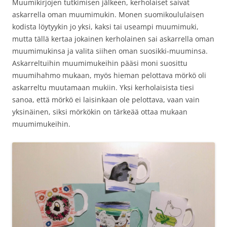
Muumikirjojen tutkimisen jälkeen, kerholaiset saivat
askarrella oman muumimukin. Monen suomikoululaisen
kodista löytyykin jo yksi, kaksi tai useampi muumimuki,
mutta tällä kertaa jokainen kerholainen sai askarrella oman
muumimukinsa ja valita siihen oman suosikki-muuminsa.
Askarreltuihin muumimukeihin pääsi moni suosittu
muumihahmo mukaan, myös hieman pelottava mörkö oli
askarreltu muutamaan mukiin. Yksi kerholaisista tiesi
sanoa, että mörkö ei laisinkaan ole pelottava, vaan vain
yksinäinen, siksi mörkökin on tärkeää ottaa mukaan
muumimukeihin.