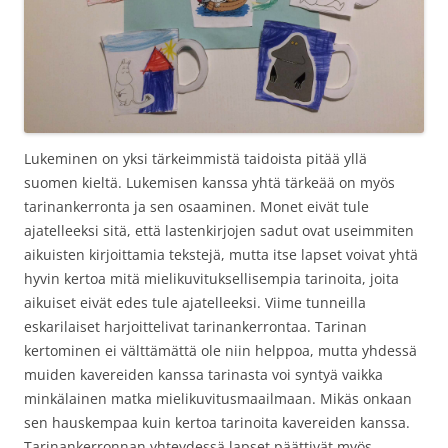
Lukeminen on yksi tärkeimmistä taidoista pitää yllä
suomen kieltä. Lukemisen kanssa yhtä tärkeää on myös
tarinankerronta ja sen osaaminen. Monet eivät tule
ajatelleeksi sitä, että lastenkirjojen sadut ovat useimmiten
aikuisten kirjoittamia tekstejä, mutta itse lapset voivat yhtä
hyvin kertoa mitä mielikuvituksellisempia tarinoita, joita
aikuiset eivät edes tule ajatelleeksi. Viime tunneilla
eskarilaiset harjoittelivat tarinankerrontaa. Tarinan
kertominen ei välttämättä ole niin helppoa, mutta yhdessä
muiden kavereiden kanssa tarinasta voi syntyä vaikka
minkälainen matka mielikuvitusmaailmaan. Mikäs onkaan
sen hauskempaa kuin kertoa tarinoita kavereiden kanssa.
Tarinankerronnan yhteydessä lapset päättivät myös