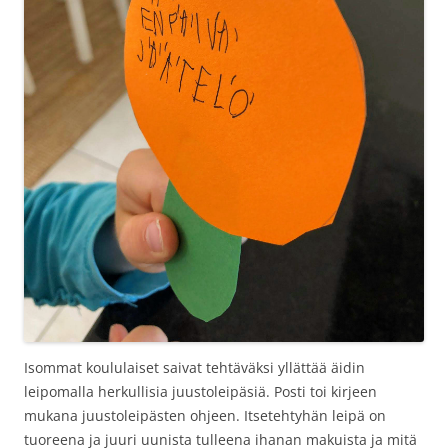
Isommat koululaiset saivat tehtäväksi yllättää äidin
leipomalla herkullisia juustoleipäsiä. Posti toi kirjeen
mukana juustoleipästen ohjeen. Itsetehtyhän leipä on
tuoreena ja juuri uunista tulleena ihanan makuista ja mitä