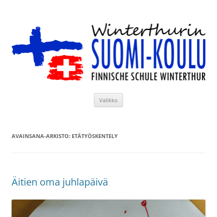
Siirry
sisältöön
Winterthurin Suomi-koulu
Valikko
AVAINSANA-ARKISTO:
ETÄTYÖSKENTELY
Äitien oma juhlapäivä