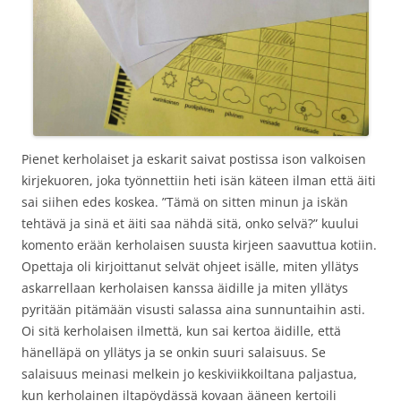
Pienet kerholaiset ja eskarit saivat postissa ison valkoisen
kirjekuoren, joka työnnettiin heti isän käteen ilman että äiti
sai siihen edes koskea. ”Tämä on sitten minun ja iskän
tehtävä ja sinä et äiti saa nähdä sitä, onko selvä?” kuului
komento erään kerholaisen suusta kirjeen saavuttua kotiin.
Opettaja oli kirjoittanut selvät ohjeet isälle, miten yllätys
askarrellaan kerholaisen kanssa äidille ja miten yllätys
pyritään pitämään visusti salassa aina sunnuntaihin asti.
Oi sitä kerholaisen ilmettä, kun sai kertoa äidille, että
hänelläpä on yllätys ja se onkin suuri salaisuus. Se
salaisuus meinasi melkein jo keskiviikkoiltana paljastua,
kun kerholainen iltapöydässä kovaan ääneen kertoili