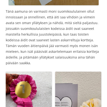
Tänä aamuna on varmasti moni suomikoululainen ollut
innoissaan ja onnellinen, että äiti saa vihdoin ja viimein
avata sen oman yllätyksen ja nähdä, mitä sieltä paljastuu.
Joissakin suomikoululaisten kodeissa äidit ovat saaneet
maistella herkullisia juustoleipäsiä, kun taas toisten
kodeissa äidit ovat saaneet lasten askarreltuja kortteja.
Tämän vuoden äitienpäivä jää varmasti myös monen isän
mieleen, kun isät pääsivät askartelemaan erilaisia kortteja
äideille, ja pitämään yllätykset salaisuuksina aina tähän
päivään saakka.