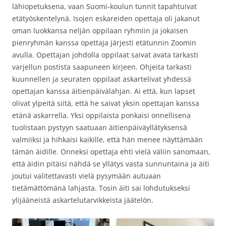
lähiopetuksena, vaan Suomi-koulun tunnit tapahtuivat
etätyöskentelynä. Isojen eskareiden opettaja oli jakanut
oman luokkansa neljän oppilaan ryhmiin ja jokaisen
pienryhmän kanssa opettaja järjesti etätunnin Zoomin
avulla. Opettajan johdolla oppilaat saivat avata tarkasti
varjellun postista saapuneen kirjeen. Ohjeita tarkasti
kuunnellen ja seuraten oppilaat askartelivat yhdessä
opettajan kanssa äitienpäivälahjan. Ai että, kun lapset
olivat ylpeitä siitä, että he saivat yksin opettajan kanssa
etänä askarrella. Yksi oppilaista ponkaisi onnellisena
tuolistaan pystyyn saatuaan äitienpäiväyllätyksensä
valmiiksi ja hihkaisi kaikille, että hän menee näyttämään
tämän äidille. Onneksi opettaja ehti vielä väliin sanomaan,
että äidin pitäisi nähdä se yllätys vasta sunnuntaina ja äiti
joutui valitettavasti vielä pysymään autuaan
tietämättömänä lahjasta. Tosin äiti sai lohdutukseksi
ylijääneistä askartelutarvikkeista jäätelön.