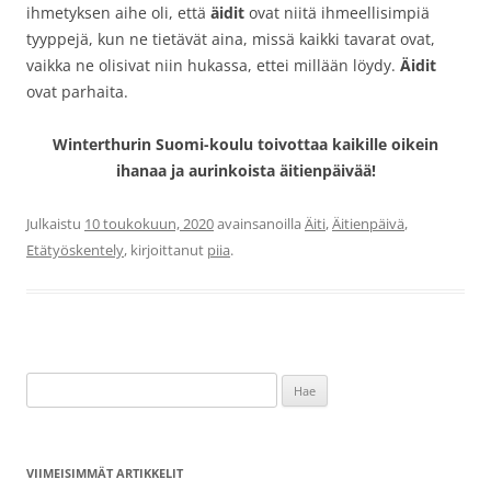
ihmetyksen aihe oli, että
äidit
ovat niitä ihmeellisimpiä
tyyppejä, kun ne tietävät aina, missä kaikki tavarat ovat,
vaikka ne olisivat niin hukassa, ettei millään löydy.
Äidit
ovat parhaita.
Winterthurin Suomi-koulu toivottaa kaikille oikein
ihanaa ja aurinkoista äitienpäivää!
Julkaistu
10 toukokuun, 2020
avainsanoilla
Äiti
,
Äitienpäivä
,
Etätyöskentely
, kirjoittanut
piia
.
Haku:
VIIMEISIMMÄT ARTIKKELIT