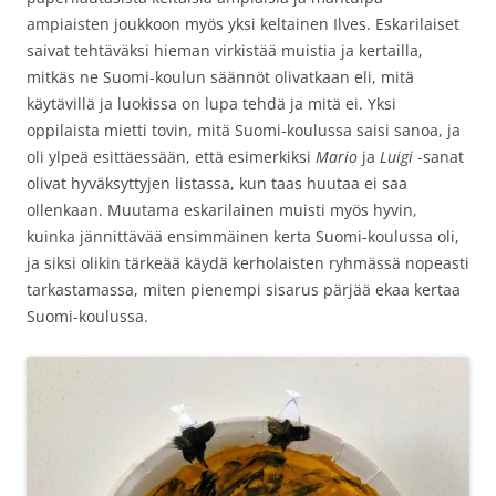
ampiaisten joukkoon myös yksi keltainen Ilves. Eskarilaiset
saivat tehtäväksi hieman virkistää muistia ja kertailla,
mitkäs ne Suomi-koulun säännöt olivatkaan eli, mitä
käytävillä ja luokissa on lupa tehdä ja mitä ei. Yksi
oppilaista mietti tovin, mitä Suomi-koulussa saisi sanoa, ja
oli ylpeä esittäessään, että esimerkiksi
Mario
ja
Luigi
-sanat
olivat hyväksyttyjen listassa, kun taas huutaa ei saa
ollenkaan. Muutama eskarilainen muisti myös hyvin,
kuinka jännittävää ensimmäinen kerta Suomi-koulussa oli,
ja siksi olikin tärkeää käydä kerholaisten ryhmässä nopeasti
tarkastamassa, miten pienempi sisarus pärjää ekaa kertaa
Suomi-koulussa.