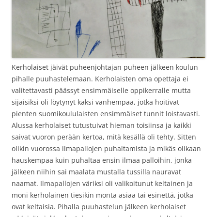
Kerholaiset jäivät puheenjohtajan puheen jälkeen koulun
pihalle puuhastelemaan. Kerholaisten oma opettaja ei
valitettavasti päässyt ensimmäiselle oppikerralle mutta
sijaisiksi oli löytynyt kaksi vanhempaa, jotka hoitivat
pienten suomikoululaisten ensimmäiset tunnit loistavasti.
Alussa kerholaiset tutustuivat hieman toisiinsa ja kaikki
saivat vuoron perään kertoa, mitä kesällä oli tehty. Sitten
olikin vuorossa ilmapallojen puhaltamista ja mikäs olikaan
hauskempaa kuin puhaltaa ensin ilmaa palloihin, jonka
jälkeen niihin sai maalata mustalla tussilla nauravat
naamat. Ilmapallojen väriksi oli valikoitunut keltainen ja
moni kerholainen tiesikin monta asiaa tai esinettä, jotka
ovat keltaisia. Pihalla puuhastelun jälkeen kerholaiset