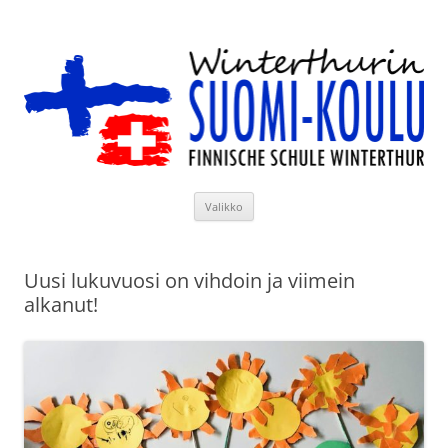
Siirry
sisältöön
Winterthurin Suomi-koulu
Valikko
Uusi lukuvuosi on vihdoin ja viimein
alkanut!