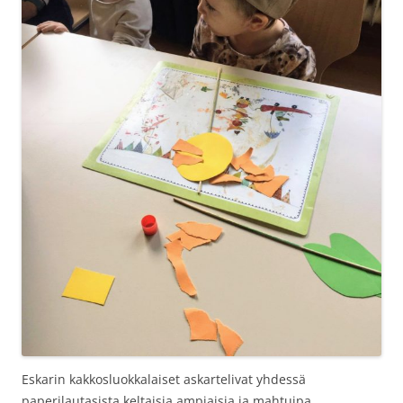
Eskarin kakkosluokkalaiset askartelivat yhdessä
paperilautasista keltaisia ampiaisia ja mahtuipa