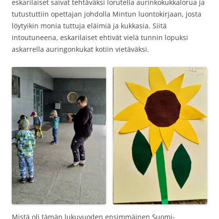
eskarilaiset saivat tehtäväksi lorutella aurinkokukkalorua ja
tutustuttiin opettajan johdolla Mintun luontokirjaan, josta
löytyikin monia tuttuja eläimiä ja kukkasia. Siitä
intoutuneena, eskarilaiset ehtivät vielä tunnin lopuksi
askarrella auringonkukat kotiin vietäväksi.
Mistä oli tämän lukuvuoden ensimmäinen Suomi-