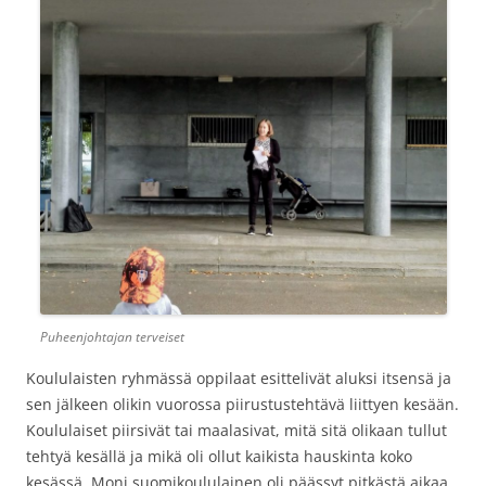
Puheenjohtajan terveiset
Koululaisten ryhmässä oppilaat esittelivät aluksi itsensä ja
sen jälkeen olikin vuorossa piirustustehtävä liittyen kesään.
Koululaiset piirsivät tai maalasivat, mitä sitä olikaan tullut
tehtyä kesällä ja mikä oli ollut kaikista hauskinta koko
kesässä. Moni suomikoululainen oli päässyt pitkästä aikaa