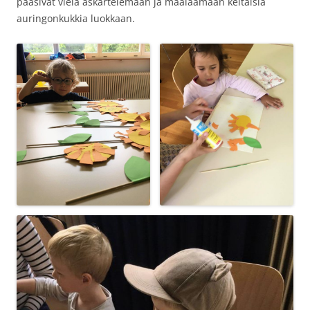
pääsivät vielä askartelemaan ja maalaamaan keltaisia
auringonkukkia luokkaan.