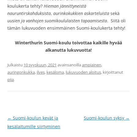
koulukerta tehty?
Hieman
jännittyneistä
nauruntirskahduksista
,
aurinkokukkien askarteluista
sekä
uusien ja vanhojen suomikoululaisten tapaamisesta
. Siitä oli
tämän lukuvuoden ensimmäinen Suomi-koulukerta tehty!
Winterthurin Suomi-koulu toivottaa kaikille hyvää
alkanutta lukuvuotta!
Julkaistu
10 syyskuun, 2021
avainsanoilla
ampiainen
,
auringonkukka
,
ilves
,
kesäloma
,
lukuvuoden aloitus
, kirjoittanut
piia
.
Artikkelien
←
Suomi-koulun kevät ja
Suomi-koulun syksy
→
selaus
kesälaitumille siirtyminen