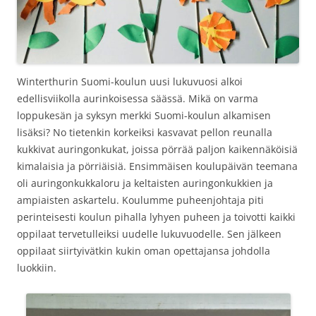
Winterthurin Suomi-koulun uusi lukuvuosi alkoi
edellisviikolla aurinkoisessa säässä. Mikä on varma
loppukesän ja syksyn merkki Suomi-koulun alkamisen
lisäksi? No tietenkin korkeiksi kasvavat pellon reunalla
kukkivat auringonkukat, joissa pörrää paljon kaikennäköisiä
kimalaisia ja pörriäisiä. Ensimmäisen koulupäivän teemana
oli auringonkukkaloru ja keltaisten auringonkukkien ja
ampiaisten askartelu. Koulumme puheenjohtaja piti
perinteisesti koulun pihalla lyhyen puheen ja toivotti kaikki
oppilaat tervetulleiksi uudelle lukuvuodelle. Sen jälkeen
oppilaat siirtyivätkin kukin oman opettajansa johdolla
luokkiin.